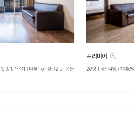
프리미어
 방1, 욕실1ㅣ더블1 or 싱글2 or 온돌
26평ㅣ성인4명 (최대6명)ㅣ거