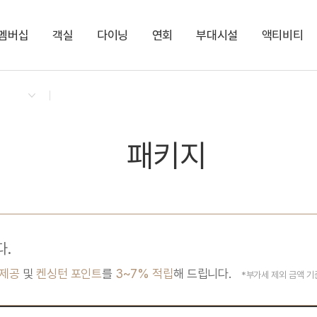
멤버십
객실
다이닝
연회
부대시설
액티비티
켄싱턴 리워즈
켄싱턴 바우처
NEW
다이닝 & 이벤트
프라이빗 프리미어 펫
더 클라우드
아너스홀
실내 펫 파크
펫 프랜들리 케어 서비스
지점소식
켄싱턴 로얄스위트 펫
카페 더 모닝
센트럴홀
KENNY SHOP
PET
라이브러리 1
편의점
펫워시&드라이존
켄싱턴 스튜디오 펫
켄싱턴 로얄스위트
PET
NEW
패키지
켄싱턴 스튜디오
로얄스위트
NEW
스튜디오
다.
 제공
및
켄싱턴 포인트
를
3~7% 적립
해 드립니다.
*부가세 제외 금액 기