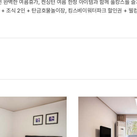
 완벽한 여름휴가, 켄싱턴 여름 한정 아이템과 함께 풀캉스를 즐
박 + 조식 2인 + 탄금호물놀이장, 킹스베이워터파크 할인권 + 웰