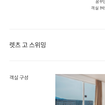
꿈꾸던
객실 1
렛츠 고 스위밍
객실 구성