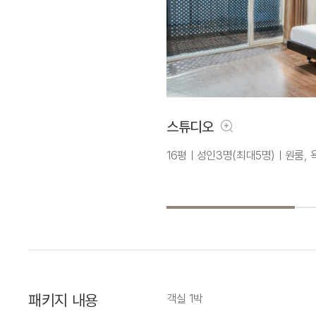
스튜디오
16평ㅣ성인3명(최대5명)ㅣ원룸, 
패키지 내용
객실 1박