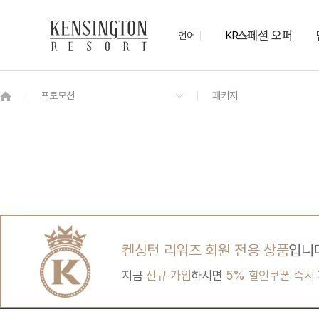
스페셜 오퍼
언어
KR
OVERVIEW
그랜드 켄싱턴 회원권
OVERVIEW
OVERVIEW
OVERVIEW
OVERVIEW
OVERVIEW
패키지
프라이빗 로얄스위트 펫
포레스트 감성 BBQ존
포럼홀
(펫)멍 물놀이장
켄싱턴 불멍
PET
프리모
숲 속, 산책로
켄싱턴 디럭스 펫
PET
NEW
켄싱턴 디럭스
NEW
디럭스
켄싱턴 리워즈 회원 전용 상품
입니
지금
신규 가입
하시면
5% 할인쿠폰 즉시