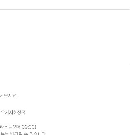
겨보세요.
or 우거지해장국
0(라스트오더 09:00)
메뉴는 변경될 수 있습니다.