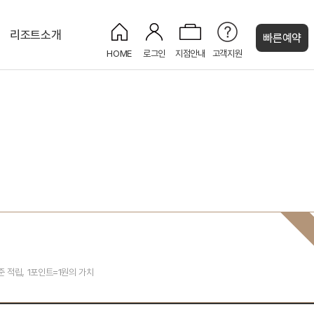
리조트소개
빠른예약
HOME
로그인
지점안내
고객지원
켄싱턴 캐시
켄싱턴 프리미어 펫
그랜드홀
켄싱턴 펫 파크
PET
NEW
PET
NEW
켄싱턴 프리미어
NEW
NEW
프리미어
준 적립, 1포인트=1원의 가치