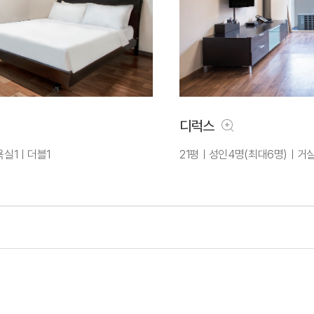
디럭스
욕실1ㅣ더블1
21평ㅣ성인4명(최대6명)ㅣ거실1,