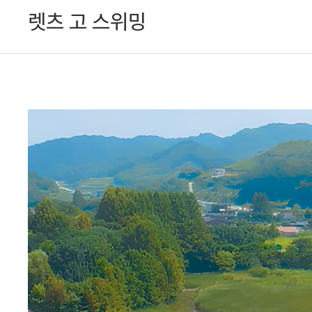
렛츠 고 스위밍