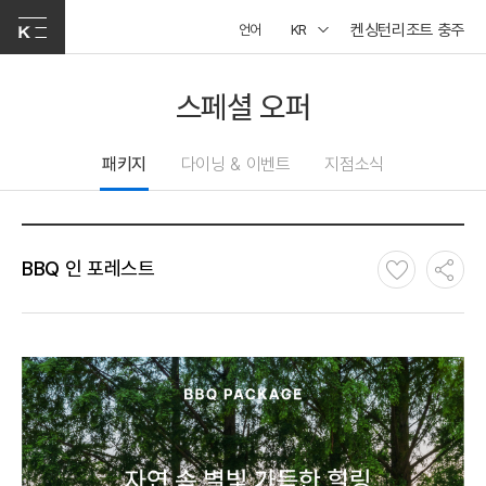
켄싱턴리조트 충주
언어
KR
스페셜 오퍼
패키지
다이닝 & 이벤트
지점소식
BBQ 인 포레스트