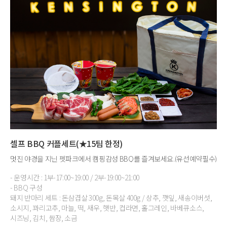
셀프 BBQ 커플세트(★15팀 한정)
멋진 야경을 지닌 펫파크에서 캠핑감성 BBQ를 즐겨보세요.(유선예약필수)
- 운영시간 : 1부-17:00~19:00 / 2부-19:00~21:00
- BBQ 구성
돼지 반마리 세트 : 돈삼겹살 300g, 돈목살 400g / 상추, 깻잎, 새송이버섯,
소시지, 꽈리고추, 마늘, 떡, 새우, 햇반, 컵라면, 홀그레인, 바베큐소스,
시즈닝, 김치, 쌈장, 소금