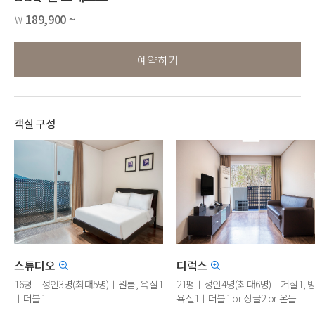
189,900 ~
￦
예약하기
객실 구성
스튜디오
디럭스
16평ㅣ성인3명(최대5명)ㅣ원룸, 욕실1
21평ㅣ성인4명(최대6명)ㅣ거실1, 방
ㅣ더블1
욕실1ㅣ더블1 or 싱글2 or 온돌