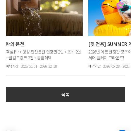
왕의 온천
[펫 전용] SUMMER 
객실1박 + 앙성 탄산온천 입장권 2인 + 조식 2인
2026년 여름 한정판 굿즈
+ 웰컴드링크 2잔 + 공홈혜택
서머 플레이 그라운드!
객실 1박 + 멍물놀이장 +
예약기간
2025. 10. 01 ~ 2026. 12. 18
예약기간
2026. 05. 28 ~ 2026. 
+ 하이포닉 펫어메니티 + 
목록