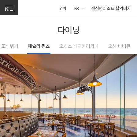
켄싱턴리조트 설악비치
언어
KR
다이닝
 조식뷔페
애슐리 퀸즈
오하스 베이커리카페
오션 바비큐