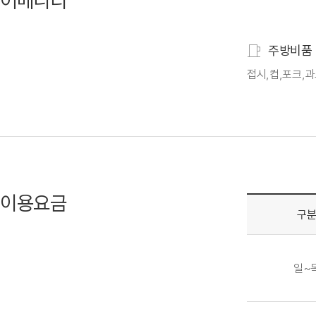
어메니티
주방비품
접시,컵,포크,과
이용요금
구
일~