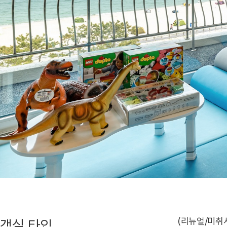
(리뉴얼/미취
객실 타입