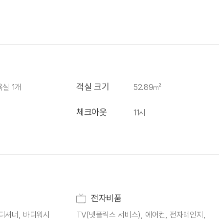
객실 크기
욕실 1개
52.89㎡
체크아웃
11시
전자비품
컨디셔너, 바디워시
TV(넷플릭스 서비스), 에어컨, 전자레인지,