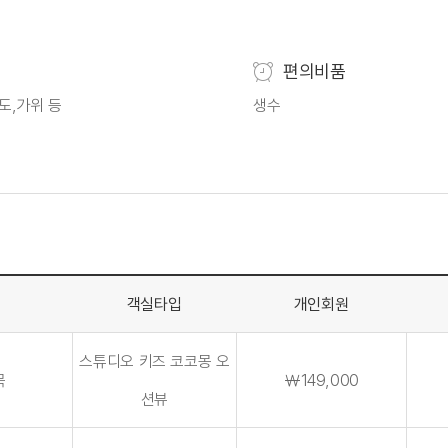
편의비품
도,가위 등
생수
분
객실타입
개인회원
스튜디오 키즈 코코몽 오
목
￦149,000
션뷰