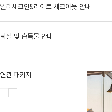
얼리체크인&레이트 체크아웃 안내
퇴실 및 습득물 안내
연관 패키지