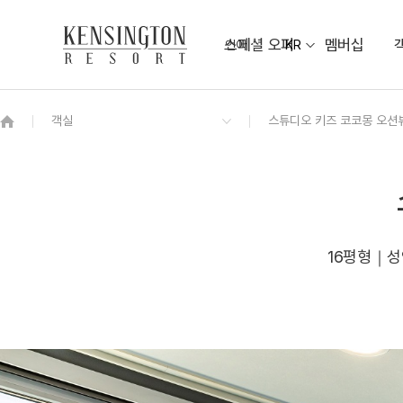
스페셜 오퍼
멤버십
언어
KR
OVERVIEW
그랜드 켄싱턴 회원권
OVERVIEW
OVERVIEW
OVERVIEW
OVERVIEW
OVERVIEW
패키지
스튜디오 마운틴
켄싱턴 조식뷔페
베이워치 연회장
KENNY MALL
비치 가이드맵
디럭스 오션뷰
해송정원
주변 관광지 TOP10
야외 샤워장
켄싱턴 스튜디오 오션뷰
NEW
켄싱턴 로얄스위트 오션뷰
NEW
16평형｜성인