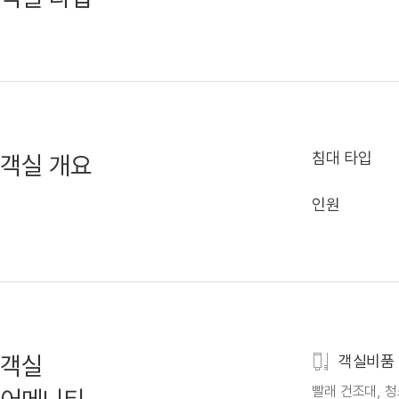
침대 타입
객실 개요
인원
객실
객실비품
빨래 건조대, 