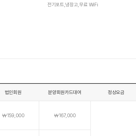
전기포트,냉장고,무료 WiFi
법인회원
분양회원카드대여
정상요금
￦159,000
￦167,000