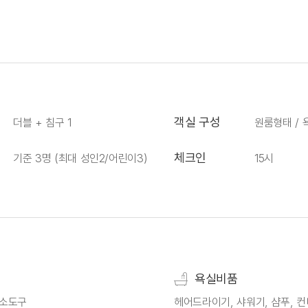
객실 구성
더블 + 침구 1
원룸형태 / 
체크인
기준 3명 (최대 성인2/어린이3)
15시
욕실비품
청소도구
헤어드라이기, 샤워기, 샴푸, 