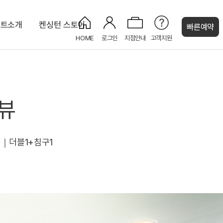
조트소개
켄싱턴 스토어
빠른예약
HOME
로그인
지점안내
고객지원
켄싱턴 캐시
 오션뷰
디럭스 마운틴
오션 바비큐
오션사우나
라이브러리
켄싱턴 스튜디오 마운틴(설악산)
코인세탁실
NEW
뷰
켄싱턴 프리미어 오션뷰
NEW
NEW
1개｜더블1+침구1