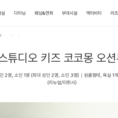
객실
다이닝
웨딩&연회
부대시설
액티비티
리
켄싱턴 리워즈
켄싱턴 바우처
NEW
다이닝 & 이벤트
스튜디오 오션뷰
애슐리 퀸즈
코코몽 키즈월드
나만의 오르골 만들기
지점소식
스튜디오 키즈 코코몽
오하스 베이커리카페
로이드
해변 산책길
프리미어 오션뷰
코코몽 가든 플레이존
로얄스위트 오션뷰
편의점
스튜디오 키즈 코코몽 오션
켄싱턴 디럭스 마운틴(설악산)
켄싱턴 디럭스 오션뷰
NEW
켄싱턴 노블리안 오션뷰
NEW
 2명, 소인 1명 (최대 성인 2명, 소인 3명)｜원룸형태, 욕실 
(리뉴얼/미취사)