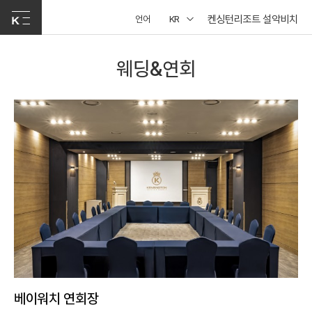
켄싱턴리조트 설악비치
언어
KR
웨딩&연회
베이워치 연회장