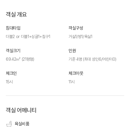
객실 개요
침대타입
객실구성
더블2 or 더블1+싱글1+침구1
거실1/방1/욕실1
객실크기
인원
69.42㎡ (21평형)
기준 4명 (최대 성인6/어린이0)
체크인
체크아웃
15시
11시
객실 어메니티
욕실비품