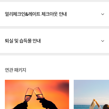
얼리체크인&레이트 체크아웃 안내
퇴실 및 습득물 안내
연관 패키지