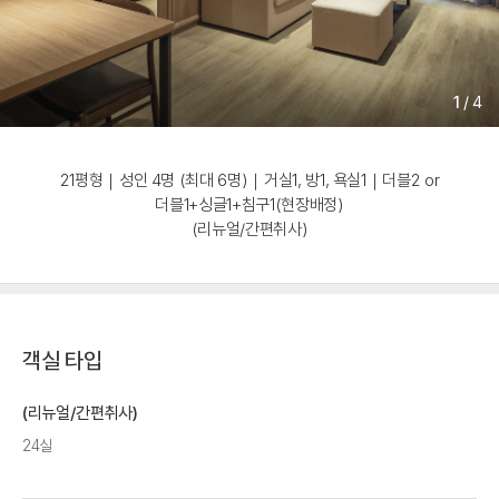
1
/
4
21평형｜성인 4명 (최대 6명)｜거실1, 방1, 욕실1｜더블2 or
더블1+싱글1+침구1(현장배정)
(리뉴얼/간편취사)
객실 타입
(리뉴얼/간편취사)
24실