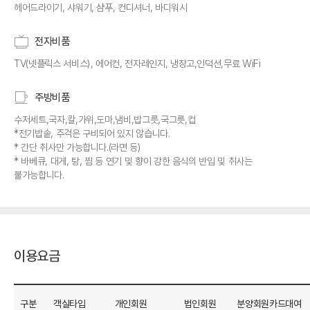
헤어드라이기, 샤워기, 샴푸, 컨디셔너, 바디워시
전자비품
TV(넷플릭스 서비스), 에어컨, 전자레인지, 냉장고,인덕션,무료 WiFi
주방비품
수저세트,국자,칼,가위,도마,냄비,밥그릇,국그릇,컵
*전기밥솥, 주걱은 구비되어 있지 않습니다.
* 간단 취사만 가능합니다.(라면 등)
* 바베큐, 대게, 탕, 찜 등 연기 및 향이 강한 음식의 반입 및 취사는
불가능합니다.
이용요금
구분
객실타입
개인회원
법인회원
분양회원카드대여