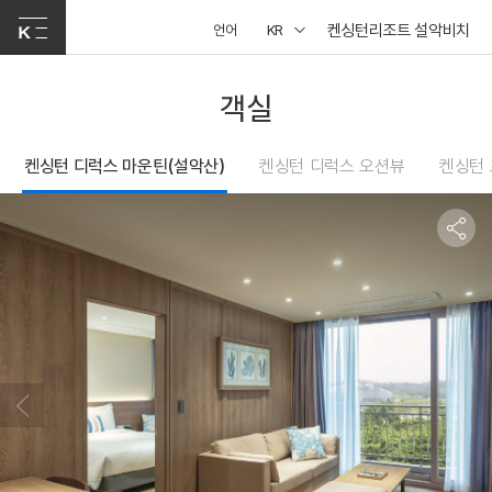
켄싱턴리조트 설악비치
언어
KR
객실
켄싱턴 디럭스 마운틴(설악산)
켄싱턴 디럭스 오션뷰
켄싱턴