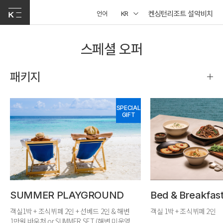
켄싱턴리조트 설악비치
언어
KR
스페셜 오퍼
패키지
SPECIAL
GIFT
SUMMER PLAYGROUND
Bed & Breakfas
객실1박 + 조식뷔페 2인 + 선베드 2인 & 해변
객실 1박 + 조식뷔페 2인
1만원 바우처 or SUMMER SET (해변 미운영