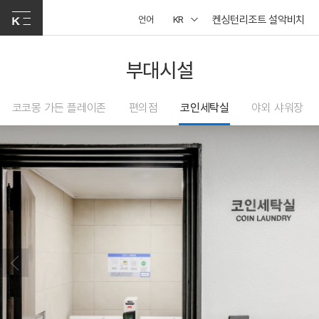
켄싱턴리조트 설악비치
언어
KR
부대시설
코코몽 가든 플레이존
편의점
코인세탁실
야외 샤워장