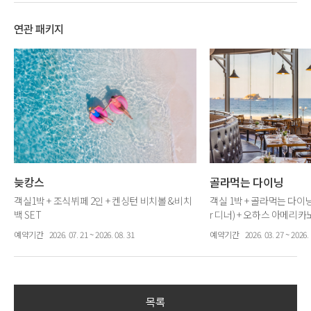
연관 패키지
늦캉스
골라먹는 다이닝
객실1박 + 조식뷔페 2인 + 켄싱턴 비치볼 &비치
객실 1박 + 골라먹는 다이닝 
백 SET
r 디너) + 오하스 아메리카
예약기간
2026. 07. 21 ~ 2026. 08. 31
예약기간
2026. 03. 27 ~ 2026. 
목록