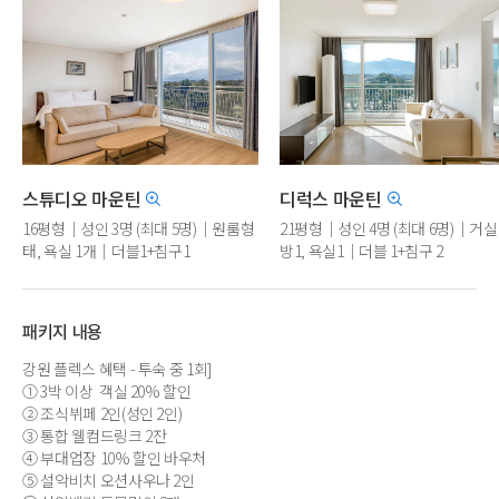
스튜디오 마운틴
디럭스 마운틴
16평형｜성인 3명 (최대 5명)｜원룸형
21평형｜성인 4명 (최대 6명)｜거실1
태, 욕실 1개｜더블1+침구1
방1, 욕실1｜더블 1+침구 2
(비리뉴얼/취사/저층배정)
(비리뉴얼/취사/저층배정)
패키지 내용
강원 플렉스 혜택 - 투숙 중 1회]
① 3박 이상 객실 20% 할인
② 조식뷔페 2인(성인 2인)
③ 통합 웰컴드링크 2잔
④ 부대업장 10% 할인 바우처
⑤ 설악비치 오션사우나 2인