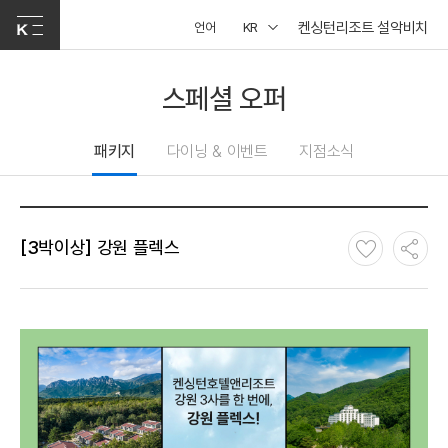
켄싱턴리조트 설악비치
언어
KR
스페셜 오퍼
패키지
다이닝 & 이벤트
지점소식
[3박이상] 강원 플렉스