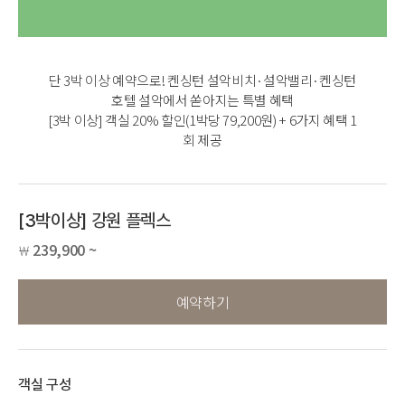
단 3박 이상 예약으로! 켄싱턴 설악비치·설악밸리·켄싱턴
호텔 설악에서 쏟아지는 특별 혜택
[3박 이상] 객실 20% 할인(1박당 79,200원) + 6가지 혜택 1
회 제공
[3박이상] 강원 플렉스
239,900 ~
￦
예약하기
객실 구성